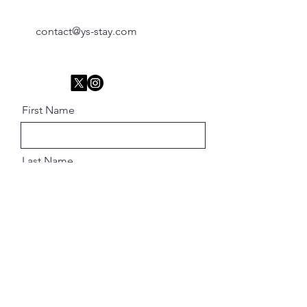
contact@ys-stay.com
First Name
Last Name
Email
Message