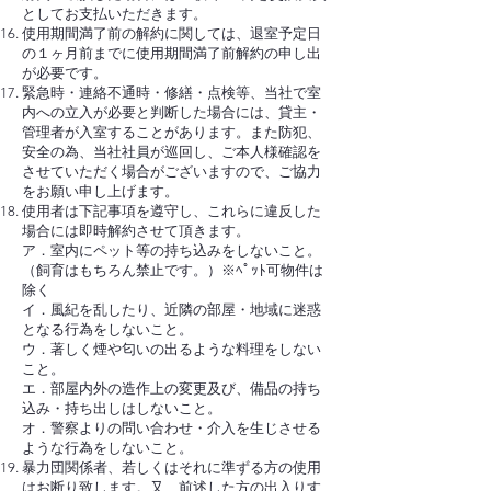
としてお支払いただきます。
使用期間満了前の解約に関しては、退室予定日
の１ヶ月前までに使用期間満了前解約の申し出
が必要です。
緊急時・連絡不通時・修繕・点検等、当社で室
内への立入が必要と判断した場合には、貸主・
管理者が入室することがあります。また防犯、
安全の為、当社社員が巡回し、ご本人様確認を
させていただく場合がございますので、ご協力
をお願い申し上げます。
使用者は下記事項を遵守し、これらに違反した
場合には即時解約させて頂きます。
ア．室内にペット等の持ち込みをしないこと。
（飼育はもちろん禁止です。）※ﾍﾟｯﾄ可物件は
除く
イ．風紀を乱したり、近隣の部屋・地域に迷惑
となる行為をしないこと。
ウ．著しく煙や匂いの出るような料理をしない
こと。
エ．部屋内外の造作上の変更及び、備品の持ち
込み・持ち出しはしないこと。
オ．警察よりの問い合わせ・介入を生じさせる
ような行為をしないこと。
暴力団関係者、若しくはそれに準ずる方の使用
はお断り致します。又、前述した方の出入りす