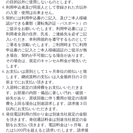
の目的以外に使用しないものとします。
利用申込者及び同居人として登録された方以外
の入室・使用は出来ません。
契約には利用申込書のご記入、及びご本人様確
認ができる書類（運転免許証・パスポート）の
ご提示をお願いいたします。利用申込書にはご
利用者全員の住所、氏名、ご連絡先を必ずご記
入いただき、本利用規約を遵守するものとして
ご署名を頂戴いたします。ご利用時までに利用
申込書のご記入とご本人様確認証のご提示が無
き場合、契約が不可能になる場合があります。
その場合は、規定のキャンセル料金が発生いた
します。
お支払いは原則として１ヶ月単位の前払いと致
します。継続賃料の支払いは入金最終日の２日
前までにお支払い頂きます。
入居時に規定の清掃費をお支払いいただきま
す。お部屋の内部・備品に著しい汚れ・破損・
紛失があり、原状回復に伴う費用が規定の清掃
費を上回る場合は別途請求します。請求後３日
以内にお支払いいただきます。
発信電話利用の預かり金は別途当社規定の金額
を頂きます。発信通話料金は別途当社規定の金
額をお支払い頂きます。電話料金は1ヶ月毎、ま
たは5,000円を超えると請求いたします。請求後