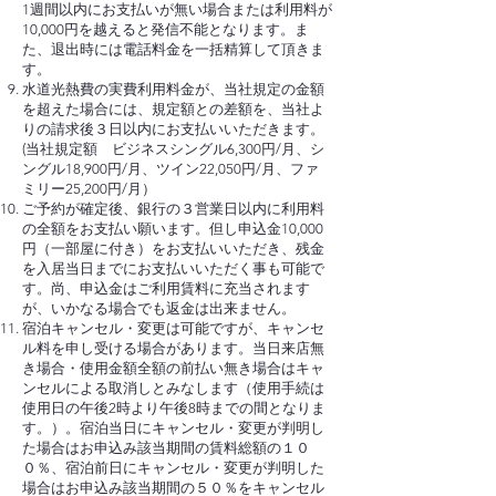
1週間以内にお支払いが無い場合または利用料が
10,000円を越えると発信不能となります。ま
た、退出時には電話料金を一括精算して頂きま
す。
水道光熱費の実費利用料金が、当社規定の金額
を超えた場合には、規定額との差額を、当社よ
りの請求後３日以内にお支払いいただきます。
(当社規定額 ビジネスシングル6,300円/月、シ
ングル18,900円/月、ツイン22,050円/月、ファ
ミリー25,200円/月）
ご予約が確定後、銀行の３営業日以内に利用料
の全額をお支払い願います。但し申込金10,000
円（一部屋に付き）をお支払いいただき、残金
を入居当日までにお支払いいただく事も可能で
す。尚、申込金はご利用賃料に充当されます
が、いかなる場合でも返金は出来ません。
宿泊キャンセル・変更は可能ですが、キャンセ
ル料を申し受ける場合があります。当日来店無
き場合・使用金額全額の前払い無き場合はキャ
ンセルによる取消しとみなします（使用手続は
使用日の午後2時より午後8時までの間となりま
す。）。宿泊当日にキャンセル・変更が判明し
た場合はお申込み該当期間の賃料総額の１０
０％、宿泊前日にキャンセル・変更が判明した
場合はお申込み該当期間の５０％をキャンセル