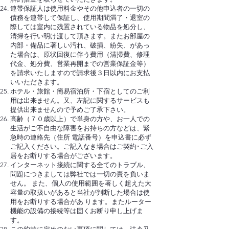
連帯保証人は使用料金やその他申込者の一切の
債務を連帯して保証し、使用期間満了・退室の
際しては室内に残置されている物品を処分し、
清掃を行い明け渡して頂きます。またお部屋の
内部・備品に著しい汚れ、破損、紛失、があっ
た場合は、原状回復に伴う費用（清掃費、修理
代金、処分費、営業再開までの営業保証金等）
を請求いたしますので請求後３日以内にお支払
いいただきます。
ホテル・旅館・簡易宿泊所・下宿としてのご利
用は出来ません。又、左記に関するサービスも
提供出来ませんので予めご了承下さい。
高齢（７０歳以上）で単身の方や、お一人での
生活がご不自由な障害をお持ちの方などは、緊
急時の連絡先（住所 電話番号）を申込書に必ず
ご記入ください。ご記入なき場合はご契約･ご入
居をお断りする場合がございます。
インターネット接続に関する全てのトラブル、
問題につきましては弊社では一切の責を負いま
せん。 また、個人の使用範囲を著しく超えた大
容量の取扱いがあると当社が判断した場合は使
用をお断りする場合があ ります。またルーター
機能の設備の接続等は固くお断り申し上げま
す。