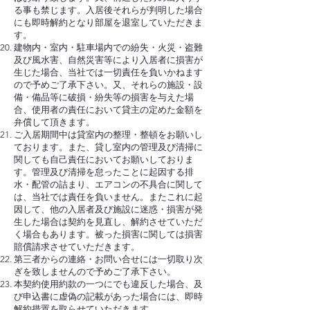
る事も禁じます。入居後それらが判明した場合
にも即時解約となり部屋を退室していただきま
す。
建物内・室内・駐車場内での紛失・火災・盗難
及び風水害、自然災害等により入居者に損害が
生じた場合、当社では一切責任を負いかねます
ので予めご了承下さい。又、それらの施設・設
備・備品等に破損・紛失等の損害を与えた場
合、使用者の責任において貸主の定めた金額を
弁償して頂きます。
ご入居期間中は貸室内の整理・整頓をお願いし
ております。また、貸し室内の管理及び清掃に
関しても自己責任においてお願いしておりま
す。管理及び清掃を怠ったことに起因する排
水・配管の詰まり、エアコンの不具合に関して
は、当社では責任を負いません。またこれに起
因して、他の入居者及び施設に迷惑・損害が発
生した場合は契約を見直し、解約させていただ
く場合もあります。被った損害に関しては損害
賠償請求させていただきます。
第三者からの連絡・お問い合せには一切取り次
ぎを致しませんので予めご了承下さい。
本契約使用約款の一つにでも違反した場合、及
び申込書に虚偽の記載があった場合には、即時
解約措置を取らせていただきます。