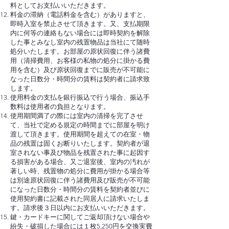
料としてお支払いいただきます。
料金の滞納（電話料金を含む）がありますと、
即時入室を禁止させて頂きます。又、支払期限
内に何等の連絡もない場合には即時契約を解除
した事とみなし室内の残置物品は当社にて随時
処分いたします。お部屋の原状回復に伴う諸費
用（清掃費用、お客様の私物の処分に掛かる費
用を含む）及び原状回復までに販売が不可能に
なった日数分・時間分の賃料は契約者に請求致
します。
使用料金の支払を銀行振込で行う場合、振込手
数料は使用者の負担となります。
使用期間満了の際には室内の清掃を完了させ
て、当社で定める規定の時間までに部屋を明け
渡して頂きます。使用期間を超えての在室・物
品の残置は固くお断りいたします。契約者が退
室されない事及び物品を残置された事に起因す
る損害がある場合、又ご退室後、室内の汚れが
著しい時、残置物の処分に費用が掛かる場合等
は別途原状回復に伴う諸費用及び販売が不可能
になった日数分・時間分の賃料を契約者並びに
使用契約書に記載された同居人に請求いたしま
す。請求後３日以内にお支払いいただきます。
鍵・カードキーに関してご返却頂けない場合や
紛失・破損した場合には１枚5,250円を交換実費